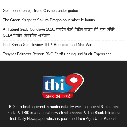
Geld opnemen bij Bruno Casino zonder gedoe
The Green Knight et Sakura Dragon pour miser le bonus
AI FutureReady Conclave 2026: केंद्रीय मंत्री जितिन प्रसाद होंगे मुख्य अतिथि,
CCLA ने सौंपा औपचारिक आमंत्रण
Reel Banks Slot Review: RTP, Bonuses, and Max Win
Tonybet Fairness Report: RNG-Zertifizierung und Audit-Ergebnisse
TBI9 is a leading brand in media industry working in print & electronic
media & TBI9 is a national news hindi channel & The Black Ink is our
Hindi Daily Newspaper which is published from Agra Uttar Pradesh.