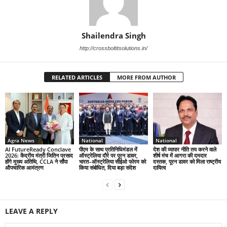
Shailendra Singh
http://crossboltitsolutions.in/
RELATED ARTICLES
MORE FROM AUTHOR
Agra News
National
National
AI FutureReady Conclave
पीएम के साथ प्रतिनिधिमंडल में
देश की व्यापार नीति तय करने वाले
2026: केंद्रीय मंत्री जितिन प्रसाद
ऑस्ट्रेलिया दौरे पर पूरन डावर,
शीर्ष मंच में आगरा की दमदार
होंगे मुख्य अतिथि, CCLA ने सौंपा
भारत–ऑस्ट्रेलिया सीईओ फोरम को
दस्तक, पूरन डावर को मिला राष्ट्रीय
औपचारिक आमंत्रण
किया संबोधित, दिया बड़ा संदेश
दायित्व
LEAVE A REPLY