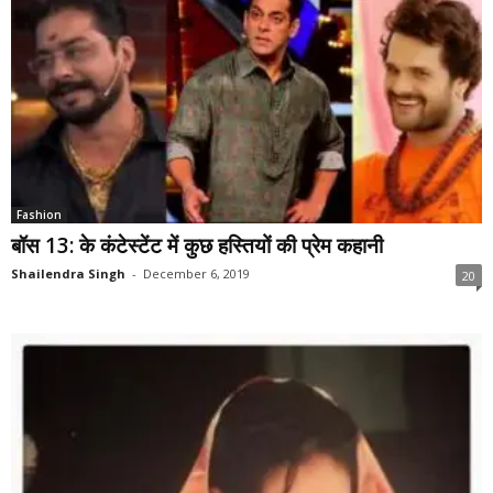
Fashion
बॉस 13: के कंटेस्टेंट में कुछ हस्तियों की प्रेम कहानी
Shailendra Singh
-
December 6, 2019
20