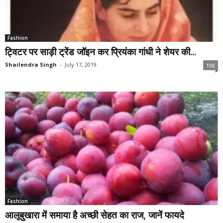
Fashion
ट्विटर पर साड़ी ट्रेंड जॉइन कर प्रियंका गांधी ने शेयर की...
Shailendra Singh
-
July 17, 2019
198
Fashion
आलूबुखारा में समाया है अच्छी सेहत का राज, जानें फायदे