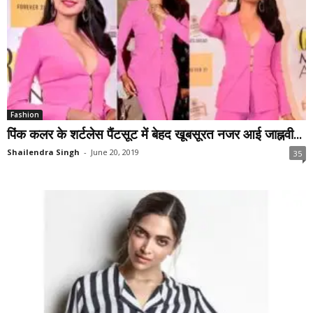
Fashion
पिंक कलर के शर्टलेस पैंटसूट में बेहद खूबसूरत नजर आई जाह्नवी...
Shailendra Singh
-
June 20, 2019
35