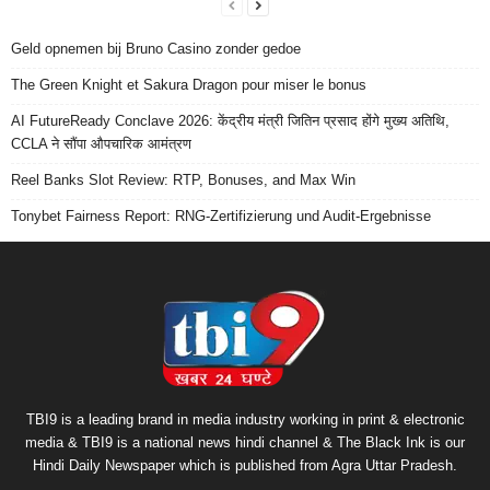
Geld opnemen bij Bruno Casino zonder gedoe
The Green Knight et Sakura Dragon pour miser le bonus
AI FutureReady Conclave 2026: केंद्रीय मंत्री जितिन प्रसाद होंगे मुख्य अतिथि,
CCLA ने सौंपा औपचारिक आमंत्रण
Reel Banks Slot Review: RTP, Bonuses, and Max Win
Tonybet Fairness Report: RNG-Zertifizierung und Audit-Ergebnisse
TBI9 is a leading brand in media industry working in print & electronic
media & TBI9 is a national news hindi channel & The Black Ink is our
Hindi Daily Newspaper which is published from Agra Uttar Pradesh.