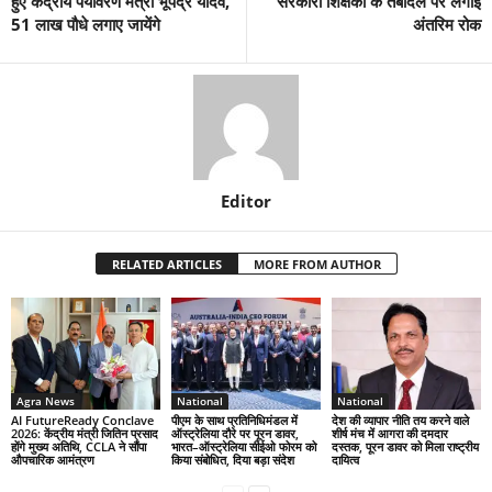
हुए केंद्रीय पर्यावरण मंत्री भूपेंद्र यादव,
सरकारी शिक्षकों के तबादले पर लगाई
51 लाख पौधे लगाए जायेंगे
अंतरिम रोक
Editor
RELATED ARTICLES
MORE FROM AUTHOR
Agra News
National
National
AI FutureReady Conclave
पीएम के साथ प्रतिनिधिमंडल में
देश की व्यापार नीति तय करने वाले
2026: केंद्रीय मंत्री जितिन प्रसाद
ऑस्ट्रेलिया दौरे पर पूरन डावर,
शीर्ष मंच में आगरा की दमदार
होंगे मुख्य अतिथि, CCLA ने सौंपा
भारत–ऑस्ट्रेलिया सीईओ फोरम को
दस्तक, पूरन डावर को मिला राष्ट्रीय
औपचारिक आमंत्रण
किया संबोधित, दिया बड़ा संदेश
दायित्व