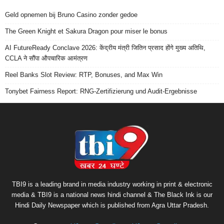
Geld opnemen bij Bruno Casino zonder gedoe
The Green Knight et Sakura Dragon pour miser le bonus
AI FutureReady Conclave 2026: केंद्रीय मंत्री जितिन प्रसाद होंगे मुख्य अतिथि,
CCLA ने सौंपा औपचारिक आमंत्रण
Reel Banks Slot Review: RTP, Bonuses, and Max Win
Tonybet Fairness Report: RNG-Zertifizierung und Audit-Ergebnisse
TBI9 is a leading brand in media industry working in print & electronic
media & TBI9 is a national news hindi channel & The Black Ink is our
Hindi Daily Newspaper which is published from Agra Uttar Pradesh.