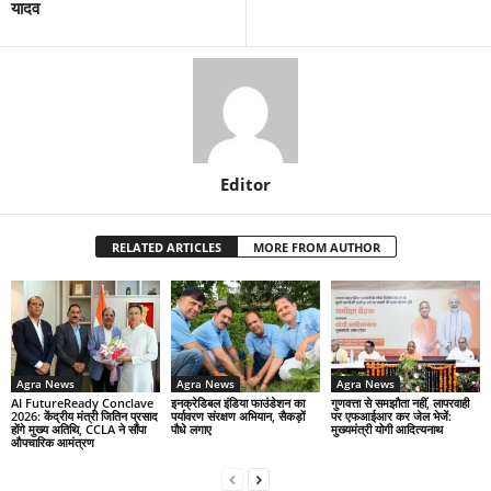
यादव
Editor
RELATED ARTICLES
MORE FROM AUTHOR
Agra News
Agra News
Agra News
AI FutureReady Conclave
इनक्रेडिबल इंडिया फाउंडेशन का
गुणवत्ता से समझौता नहीं, लापरवाही
2026: केंद्रीय मंत्री जितिन प्रसाद
पर्यावरण संरक्षण अभियान, सैकड़ों
पर एफआईआर कर जेल भेजें:
होंगे मुख्य अतिथि, CCLA ने सौंपा
पौधे लगाए
मुख्यमंत्री योगी आदित्यनाथ
औपचारिक आमंत्रण