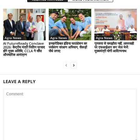
Agra News
Agra News
Agra News
AI FutureReady Conclave
इनक्रेडिबल इंडिया फाउंडेशन का
गुणवत्ता से समझौता नहीं, लापरवाही
2026: केंद्रीय मंत्री जितिन प्रसाद
पर्यावरण संरक्षण अभियान, सैकड़ों
पर एफआईआर कर जेल भेजें:
होंगे मुख्य अतिथि, CCLA ने सौंपा
पौधे लगाए
मुख्यमंत्री योगी आदित्यनाथ
औपचारिक आमंत्रण
LEAVE A REPLY