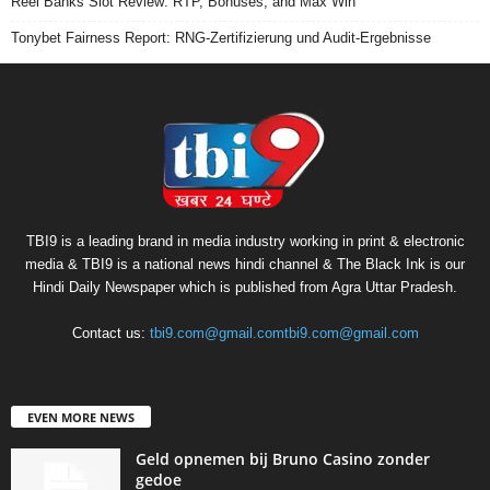
Reel Banks Slot Review: RTP, Bonuses, and Max Win
Tonybet Fairness Report: RNG-Zertifizierung und Audit-Ergebnisse
TBI9 is a leading brand in media industry working in print & electronic
media & TBI9 is a national news hindi channel & The Black Ink is our
Hindi Daily Newspaper which is published from Agra Uttar Pradesh.
Contact us:
tbi9.com@gmail.comtbi9.com@gmail.com
EVEN MORE NEWS
Geld opnemen bij Bruno Casino zonder
gedoe