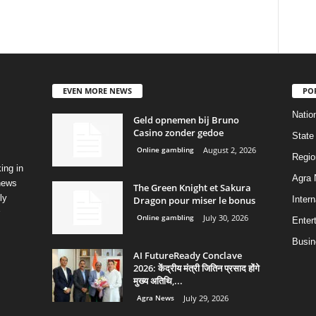
EVEN MORE NEWS
PO
Natio
Geld opnemen bij Bruno
Casino zonder gedoe
State
Online gambling
August 2, 2026
Regio
ing in
Agra
 news
The Green Knight et Sakura
ly
Dragon pour miser le bonus
Intern
Online gambling
July 30, 2026
Enter
Busin
AI FutureReady Conclave
2026: केंद्रीय मंत्री जितिन प्रसाद होंगे
मुख्य अतिथि,...
Agra News
July 29, 2026