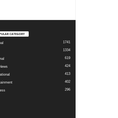
PULAR CATEGORY
1741
nal
1334
619
nal
424
 News
413
ational
402
tainment
296
ess