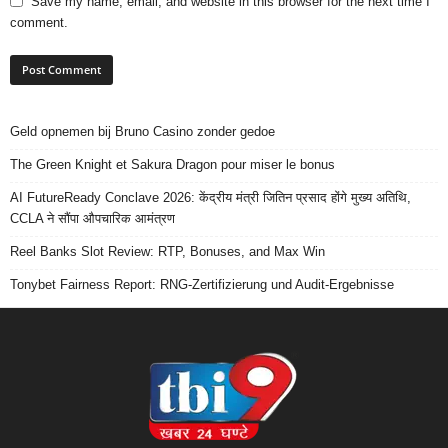
Save my name, email, and website in this browser for the next time I
comment.
Geld opnemen bij Bruno Casino zonder gedoe
The Green Knight et Sakura Dragon pour miser le bonus
AI FutureReady Conclave 2026: केंद्रीय मंत्री जितिन प्रसाद होंगे मुख्य अतिथि,
CCLA ने सौंपा औपचारिक आमंत्रण
Reel Banks Slot Review: RTP, Bonuses, and Max Win
Tonybet Fairness Report: RNG-Zertifizierung und Audit-Ergebnisse