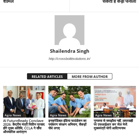
शामिल
सकता है कड़ा फैसला
Shailendra Singh
http://crossboltitsolutions.in/
RELATED ARTICLES
MORE FROM AUTHOR
Agra News
Agra News
Agra News
AI FutureReady Conclave
इनक्रेडिबल इंडिया फाउंडेशन का
गुणवत्ता से समझौता नहीं, लापरवाही
2026: केंद्रीय मंत्री जितिन प्रसाद
पर्यावरण संरक्षण अभियान, सैकड़ों
पर एफआईआर कर जेल भेजें:
होंगे मुख्य अतिथि, CCLA ने सौंपा
पौधे लगाए
मुख्यमंत्री योगी आदित्यनाथ
औपचारिक आमंत्रण