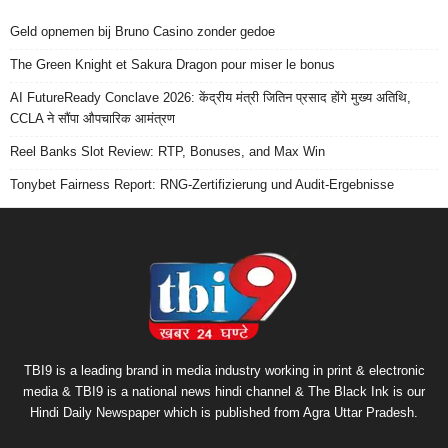
Geld opnemen bij Bruno Casino zonder gedoe
The Green Knight et Sakura Dragon pour miser le bonus
AI FutureReady Conclave 2026: केंद्रीय मंत्री जितिन प्रसाद होंगे मुख्य अतिथि,
CCLA ने सौंपा औपचारिक आमंत्रण
Reel Banks Slot Review: RTP, Bonuses, and Max Win
Tonybet Fairness Report: RNG-Zertifizierung und Audit-Ergebnisse
TBI9 is a leading brand in media industry working in print & electronic
media & TBI9 is a national news hindi channel & The Black Ink is our
Hindi Daily Newspaper which is published from Agra Uttar Pradesh.