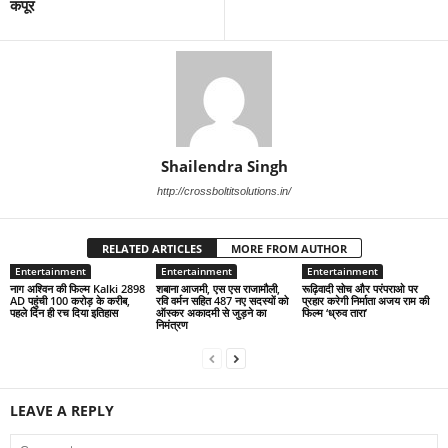
कपूर
Shailendra Singh
http://crossboltitsolutions.in/
RELATED ARTICLES
MORE FROM AUTHOR
Entertainment
Entertainment
Entertainment
नाग अश्विन की फिल्म Kalki 2898
शबाना आजमी, एस एस राजामौली,
रूढ़िवादी सोच और परंपराओ पर
AD पहुंची 100 करोड़ के करीब,
रवि वर्मन सहित 487 नए सदस्यों को
प्रहार करेगी निर्माता अजय राम की
पहले दिन ही रच दिया इतिहास
ऑस्कर अकादमी से जुड़ने का
फिल्म ‘ध्रुव तारा’
निमंत्रण
LEAVE A REPLY