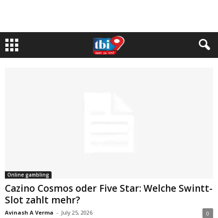
Online gambling
Cazino Cosmos oder Five Star: Welche Swintt-
Slot zahlt mehr?
Avinash A Verma
-
July 25, 2026
0