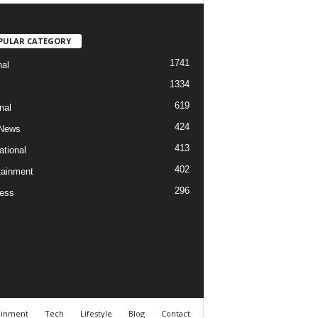
PULAR CATEGORY
1741
nal
1334
619
nal
424
 News
413
ational
402
tainment
296
ess
ainment
Tech
Lifestyle
Blog
Contact