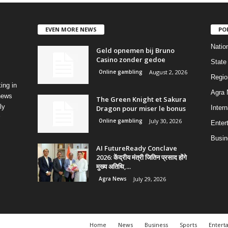
EVEN MORE NEWS
PO
Natio
Geld opnemen bij Bruno
Casino zonder gedoe
State
Online gambling
August 2, 2026
Regio
ing in
Agra
 news
The Green Knight et Sakura
ly
Dragon pour miser le bonus
Intern
Online gambling
July 30, 2026
Enter
Busin
AI FutureReady Conclave
2026: केंद्रीय मंत्री जितिन प्रसाद होंगे
मुख्य अतिथि,...
Agra News
July 29, 2026
Home
News
Business
Sports
Entert