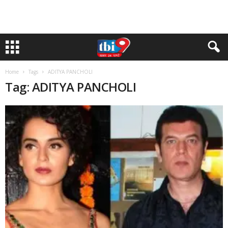
Home
Tags
ADITYA PANCHOLI
Tag: ADITYA PANCHOLI