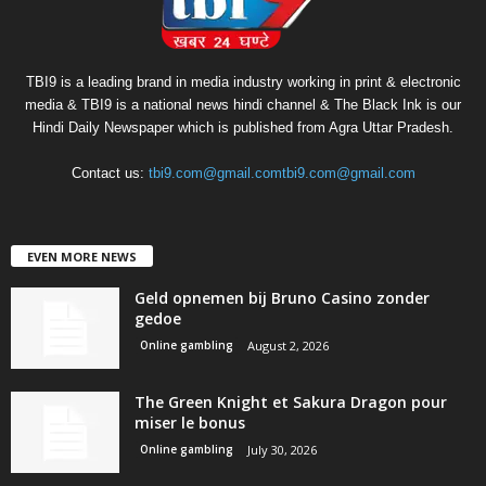
TBI9 is a leading brand in media industry working in print & electronic
media & TBI9 is a national news hindi channel & The Black Ink is our
Hindi Daily Newspaper which is published from Agra Uttar Pradesh.
Contact us:
tbi9.com@gmail.comtbi9.com@gmail.com
EVEN MORE NEWS
Geld opnemen bij Bruno Casino zonder
gedoe
Online gambling
August 2, 2026
The Green Knight et Sakura Dragon pour
miser le bonus
Online gambling
July 30, 2026