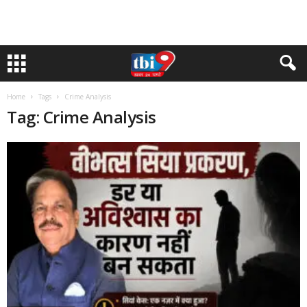
Home
Tags
Crime Analysis
Tag: Crime Analysis