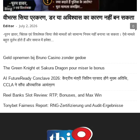
Blog
वीभत्स सिया प्रकरण, डर या अविश्वास का कारण नहीं बन सकता
Editor
-
July 2, 2026
0
-पूरन डावर, चिंतक एवं विश्लेषक सिया जैसे मामलों को सामान्य नियम नहीं बनाया जा सकता। ऐसे मामले
बहुत दुर्लभ होते हैं और समाज में हमेशा...
Geld opnemen bij Bruno Casino zonder gedoe
The Green Knight et Sakura Dragon pour miser le bonus
AI FutureReady Conclave 2026: केंद्रीय मंत्री जितिन प्रसाद होंगे मुख्य अतिथि,
CCLA ने सौंपा औपचारिक आमंत्रण
Reel Banks Slot Review: RTP, Bonuses, and Max Win
Tonybet Fairness Report: RNG-Zertifizierung und Audit-Ergebnisse