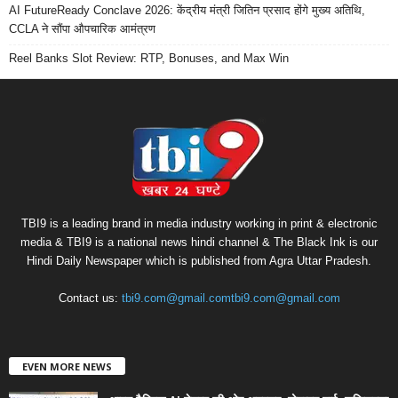
AI FutureReady Conclave 2026: केंद्रीय मंत्री जितिन प्रसाद होंगे मुख्य अतिथि,
CCLA ने सौंपा औपचारिक आमंत्रण
Reel Banks Slot Review: RTP, Bonuses, and Max Win
TBI9 is a leading brand in media industry working in print & electronic
media & TBI9 is a national news hindi channel & The Black Ink is our
Hindi Daily Newspaper which is published from Agra Uttar Pradesh.
Contact us:
tbi9.com@gmail.comtbi9.com@gmail.com
EVEN MORE NEWS