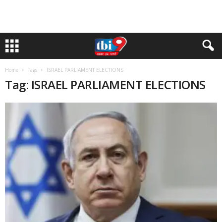
Home
Tags
ISRAEL PARLIAMENT ELECTIONS
Tag: ISRAEL PARLIAMENT ELECTIONS