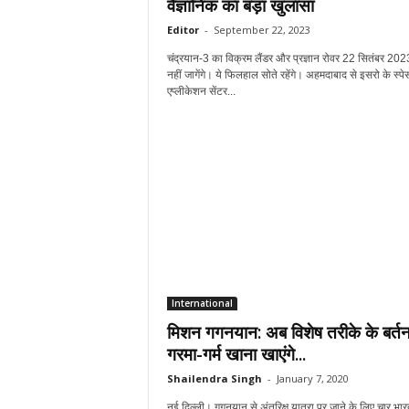
वैज्ञानिक का बड़ा खुलासा
Editor
-
September 22, 2023
चंद्रयान-3 का विक्रम लैंडर और प्रज्ञान रोवर 22 सितंबर 202
नहीं जागेंगे। ये फिलहाल सोते रहेंगे। अहमदाबाद से इसरो के स्पे
एप्लीकेशन सेंटर...
International
मिशन गगनयान: अब विशेष तरीके के बर्तन 
गरमा-गर्म खाना खाएंगे...
Shailendra Singh
-
January 7, 2020
नई दिल्ली। गगनयान से अंतरिक्ष यात्रा पर जाने के लिए चार भा