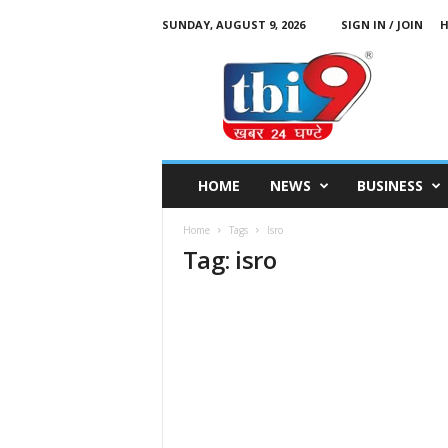
SUNDAY, AUGUST 9, 2026
SIGN IN / JOIN
T
B
I
9
HOME
NEWS
BUSINESS
Home
Tags
Isro
Tag: isro