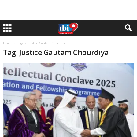
Home
Tags
Justice Gautam Chourdiya
Tag: Justice Gautam Chourdiya