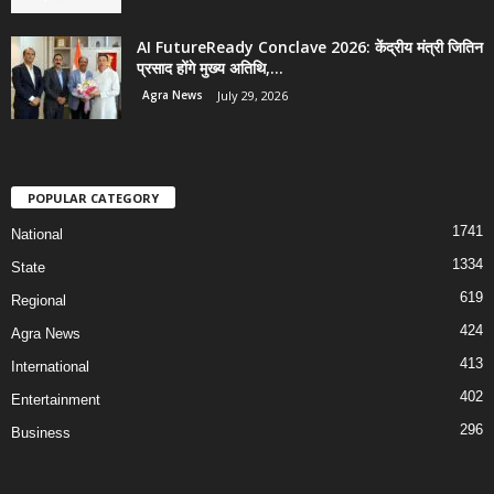
AI FutureReady Conclave 2026: केंद्रीय मंत्री जितिन
प्रसाद होंगे मुख्य अतिथि,...
Agra News
July 29, 2026
POPULAR CATEGORY
1741
National
1334
State
619
Regional
424
Agra News
413
International
402
Entertainment
296
Business