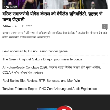
Agra News
वरिष्ठ समाजसेवी योगेश कंसल को मैरीलैंड यूनिवर्सिटी, यूएसए से
मानद पीएचडी...
Editor
-
April 21, 2025
0
आगरा। लायन क्लब में लंबे समय से सक्रिय और सामाजिक सेवा के क्षेत्र में उल्लेखनीय योगदान देने वाले
वरिष्ठ समाजसेवी योगेश कंसल को अंतरराष्ट्रीय...
Geld opnemen bij Bruno Casino zonder gedoe
The Green Knight et Sakura Dragon pour miser le bonus
AI FutureReady Conclave 2026: केंद्रीय मंत्री जितिन प्रसाद होंगे मुख्य अतिथि,
CCLA ने सौंपा औपचारिक आमंत्रण
Reel Banks Slot Review: RTP, Bonuses, and Max Win
Tonybet Fairness Report: RNG-Zertifizierung und Audit-Ergebnisse