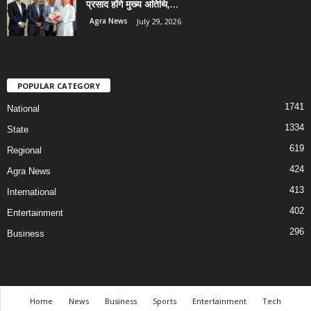
प्रसाद होंगे मुख्य अतिथि,...
Agra News
July 29, 2026
POPULAR CATEGORY
1741
National
1334
State
619
Regional
424
Agra News
413
International
402
Entertainment
296
Business
Home
News
Business
Sports
Entertainment
Tech