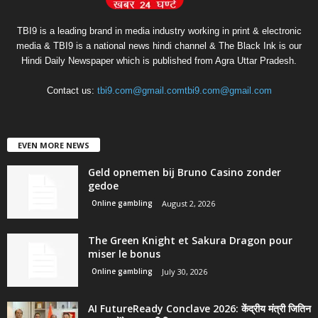
TBI9 is a leading brand in media industry working in print & electronic
media & TBI9 is a national news hindi channel & The Black Ink is our
Hindi Daily Newspaper which is published from Agra Uttar Pradesh.
Contact us:
tbi9.com@gmail.comtbi9.com@gmail.com
EVEN MORE NEWS
Geld opnemen bij Bruno Casino zonder
gedoe
Online gambling
August 2, 2026
The Green Knight et Sakura Dragon pour
miser le bonus
Online gambling
July 30, 2026
AI FutureReady Conclave 2026: केंद्रीय मंत्री जितिन