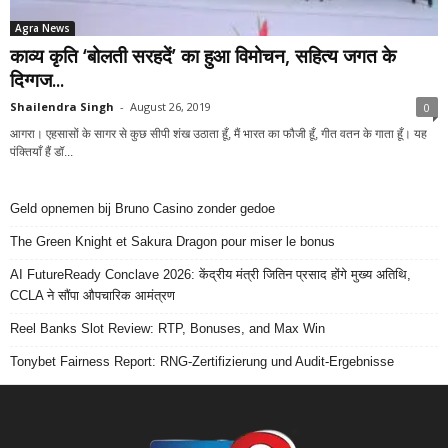
Agra News
काव्य कृति ‘बोलती सरहदें’ का हुआ विमोचन, सहित्य जगत के
दिग्गज...
Shailendra Singh
-
August 26, 2019
0
आगरा। एहसासों के सागर से कुछ सीपी शंख उठाता हूँ, मैं भारत का फौजी हूँ, गीत वतन के गाता हूँ। यह
पंक्तियाँ हैं डॉ...
Geld opnemen bij Bruno Casino zonder gedoe
The Green Knight et Sakura Dragon pour miser le bonus
AI FutureReady Conclave 2026: केंद्रीय मंत्री जितिन प्रसाद होंगे मुख्य अतिथि,
CCLA ने सौंपा औपचारिक आमंत्रण
Reel Banks Slot Review: RTP, Bonuses, and Max Win
Tonybet Fairness Report: RNG-Zertifizierung und Audit-Ergebnisse