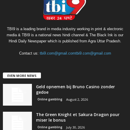
TBI9 is a leading brand in media industry working in print & electronic
media & TBI9 is a national news hindi channel & The Black Ink is our
Hindi Daily Newspaper which is published from Agra Uttar Pradesh.
Contact us:
tbi9.com@gmail.comtbi9.com@gmail.com
EVEN MORE NEWS
Geld opnemen bij Bruno Casino zonder
gedoe
Online gambling
August 2, 2026
The Green Knight et Sakura Dragon pour
miser le bonus
Online gambling
July 30, 2026