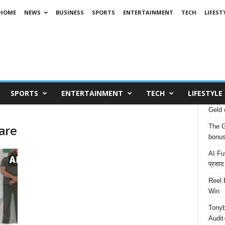
HOME
NEWS
BUSINESS
SPORTS
ENTERTAINMENT
TECH
LIFEST
SPORTS
ENTERTAINMENT
TECH
LIFESTYLE
Geld 
are
The G
bonu
AI Fut
प्रसाद
Reel 
Win
Tonyb
Audit