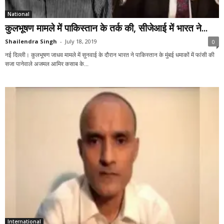
National
कुलभूषण मामले में पाकिस्तान के तर्क की, सीजेआई में भारत ने...
Shailendra Singh
-
July 18, 2019
0
नई दिल्ली। कुलभूषण जाधव मामले में सुनवाई के दौरान भारत ने पाकिस्तान के मुंबई धमाकों में फांसी की
सजा पानेवाले अजमल आमिर कसाब के...
International