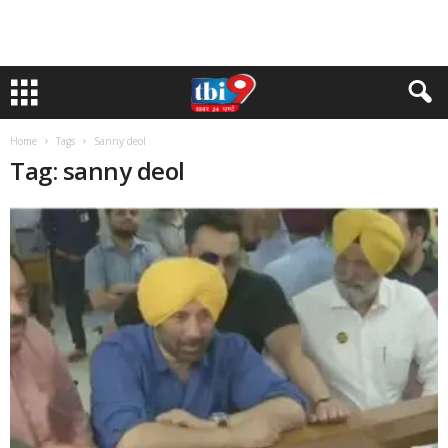
Home
Tags
Sanny deol
Tag: sanny deol