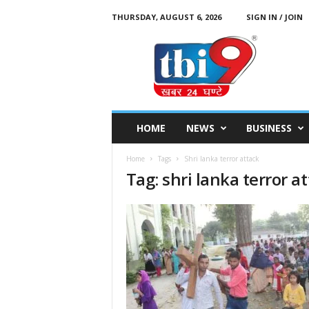
THURSDAY, AUGUST 6, 2026
SIGN IN / JOIN
T
B
I
9
HOME
NEWS
BUSINESS
Home
Tags
Shri lanka terror attack
Tag: shri lanka terror a