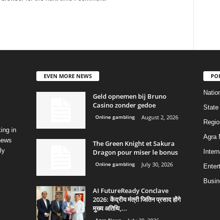
EVEN MORE NEWS
PO
Natio
Geld opnemen bij Bruno
Casino zonder gedoe
State
Online gambling
August 2, 2026
Regio
ing in
Agra
 news
The Green Knight et Sakura
ly
Dragon pour miser le bonus
Intern
Online gambling
July 30, 2026
Enter
Busin
AI FutureReady Conclave
2026: केंद्रीय मंत्री जितिन प्रसाद होंगे
मुख्य अतिथि,...
Agra News