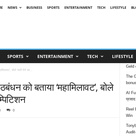
ME
NEWS
BUSINESS
SPORTS
ENTERTAINMENT
TECH
LIFESTYLE
BL
SPORTS
ENTERTAINMENT
TECH
LIFESTYLE
Geld 
मिलावट’, बोले गाली देने का...
The G
गठबंधन को बताया ‘महामिलावट’, बोले
bonu
AI Fut
म्पिटिशन
प्रसाद
Reel 
8
0
Win
Tonyb
Audit