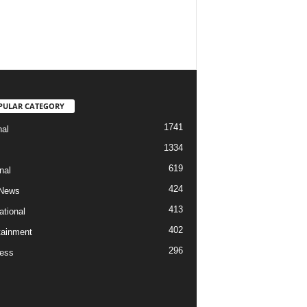
PULAR CATEGORY
1741
nal
1334
619
nal
424
 News
413
ational
402
tainment
296
ess