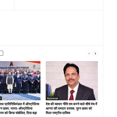
l
National
ाथ प्रतिनिधिमंडल में ऑस्ट्रेलिया
देश की व्यापार नीति तय करने वाले शीर्ष मंच में
ूरन डावर, भारत–ऑस्ट्रेलिया
आगरा की दमदार दस्तक, पूरन डावर को
म को किया संबोधित, दिया बड़ा
मिला राष्ट्रीय दायित्व