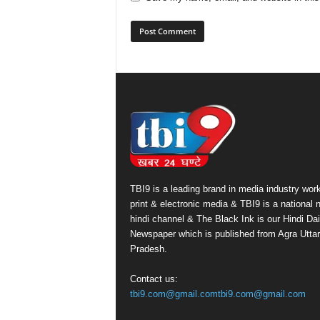
TBI9 is a leading brand in media industry work
print & electronic media & TBI9 is a national
hindi channel & The Black Ink is our Hindi Dai
Newspaper which is published from Agra Uttar
Pradesh.
Contact us:
tbi9.com@gmail.comtbi9.com@gmail.com