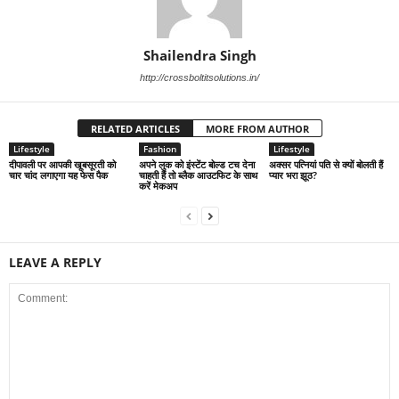
Shailendra Singh
http://crossboltitsolutions.in/
RELATED ARTICLES
MORE FROM AUTHOR
Lifestyle
Fashion
Lifestyle
दीपावली पर आपकी खूबसूरती को
अपने लुक को इंस्टेंट बोल्ड टच देना
अक्सर पत्नियां पति से क्यों बोलती हैं
चार चांद लगाएगा यह फेस पैक
चाहती हैं तो ब्लैक आउटफिट के साथ
प्यार भरा झूठ?
करें मेकअप
LEAVE A REPLY