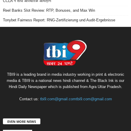
CCLA ने सौंपा औपचारिक आमंत्रण
Reel Banks Slot Review: RTP, Bonuses, and Max Win
Tonybet Fairness Report: RNG-Zertifizierung und Audit-Ergebnisse
TBI9 is a leading brand in media industry working in print & electronic
media & TBI9 is a national news hindi channel & The Black Ink is our
Hindi Daily Newspaper which is published from Agra Uttar Pradesh.
Contact us:
tbi9.com@gmail.comtbi9.com@gmail.com
EVEN MORE NEWS