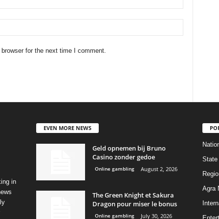
 browser for the next time I comment.
EVEN MORE NEWS
PO
Natio
Geld opnemen bij Bruno
Casino zonder gedoe
State
Online gambling
August 2, 2026
Regio
ing in
Agra
 news
The Green Knight et Sakura
ly
Dragon pour miser le bonus
Intern
Online gambling
July 30, 2026
Enter