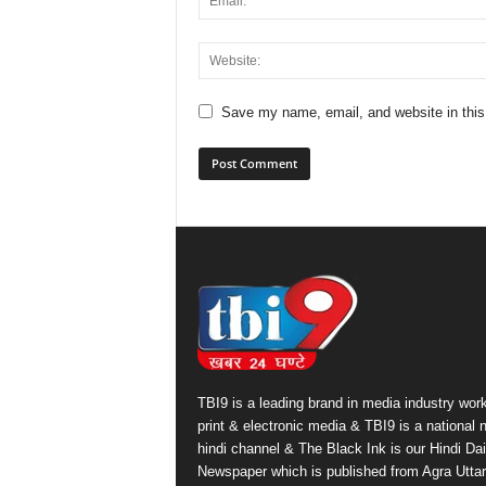
Save my name, email, and website in this
TBI9 is a leading brand in media industry work
print & electronic media & TBI9 is a national
hindi channel & The Black Ink is our Hindi Dai
Newspaper which is published from Agra Uttar