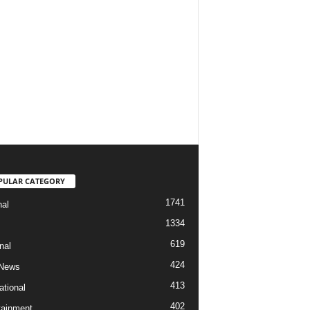
PULAR CATEGORY
1741
nal
1334
619
nal
424
 News
413
ational
402
tainment