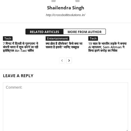
Shailendra Singh
http://crossboltitsolutions.in/
RELATED ARTICLES
MORE FROM AUTHOR
Tech
Entertainment
Tech
7 मिनट में दिल्ली से गुरुग्राम! ये
क्या होता है डीपफेक? कैसे बचा जा
19 साल के भारतीय लड़के ने बनाया
कंपनी भारत में शुरू करने जा रही
सकता है इससे? जानिए सबकुछ
AI ब्राउजर, Sam Altman ने
इलेक्ट्रिक Air-Taxi सर्विस
किया इतने करोड़ का निवेश
LEAVE A REPLY