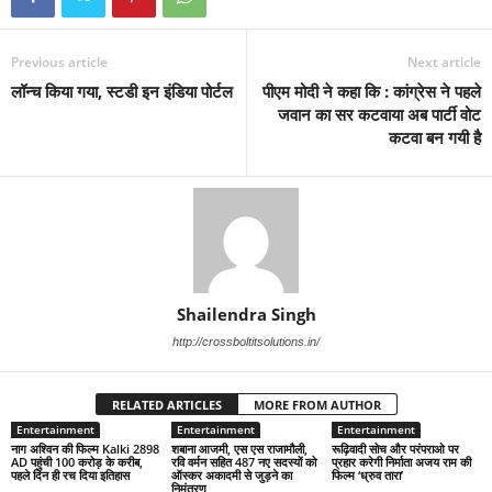
Previous article
Next article
लॉन्च किया गया, स्टडी इन इंडिया पोर्टल
पीएम मोदी ने कहा कि : कांग्रेस ने पहले
जवान का सर कटवाया अब पार्टी वोट
कटवा बन गयी है
Shailendra Singh
http://crossboltitsolutions.in/
RELATED ARTICLES
MORE FROM AUTHOR
Entertainment
Entertainment
Entertainment
नाग अश्विन की फिल्म Kalki 2898
शबाना आजमी, एस एस राजामौली,
रूढ़िवादी सोच और परंपराओ पर
AD पहुंची 100 करोड़ के करीब,
रवि वर्मन सहित 487 नए सदस्यों को
प्रहार करेगी निर्माता अजय राम की
पहले दिन ही रच दिया इतिहास
ऑस्कर अकादमी से जुड़ने का
फिल्म ‘ध्रुव तारा’
निमंत्रण