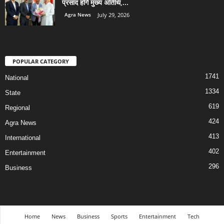
प्रसाद होंगे मुख्य अतिथि,...
Agra News
July 29, 2026
POPULAR CATEGORY
1741
National
1334
State
619
Regional
424
Agra News
413
International
402
Entertainment
296
Business
Home
News
Business
Sports
Entertainment
Tech