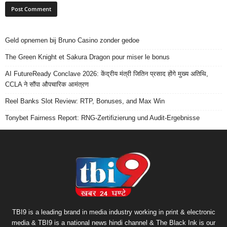
Geld opnemen bij Bruno Casino zonder gedoe
The Green Knight et Sakura Dragon pour miser le bonus
AI FutureReady Conclave 2026: केंद्रीय मंत्री जितिन प्रसाद होंगे मुख्य अतिथि,
CCLA ने सौंपा औपचारिक आमंत्रण
Reel Banks Slot Review: RTP, Bonuses, and Max Win
Tonybet Fairness Report: RNG-Zertifizierung und Audit-Ergebnisse
TBI9 is a leading brand in media industry working in print & electronic
media & TBI9 is a national news hindi channel & The Black Ink is our