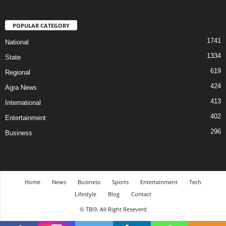
POPULAR CATEGORY
1741
National
1334
State
619
Regional
424
Agra News
413
International
402
Entertainment
296
Business
Home
News
Business
Sports
Entertainment
Tech
Lifestyle
Blog
Contact
© TBi9. All Right Reseverd