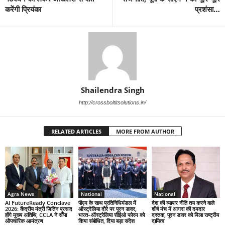
करेंगी प्रियंका
प्रशंसा…
Shailendra Singh
http://crossboltitsolutions.in/
RELATED ARTICLES
MORE FROM AUTHOR
Agra News
National
National
AI FutureReady Conclave
पीएम के साथ प्रतिनिधिमंडल में
देश की व्यापार नीति तय करने वाले
2026: केंद्रीय मंत्री जितिन प्रसाद
ऑस्ट्रेलिया दौरे पर पूरन डावर,
शीर्ष मंच में आगरा की दमदार
होंगे मुख्य अतिथि, CCLA ने सौंपा
भारत–ऑस्ट्रेलिया सीईओ फोरम को
दस्तक, पूरन डावर को मिला राष्ट्रीय
औपचारिक आमंत्रण
किया संबोधित, दिया बड़ा संदेश
दायित्व