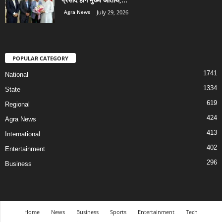
Agra News
July 29, 2026
POPULAR CATEGORY
1741
National
1334
State
619
Regional
424
Agra News
413
International
402
Entertainment
296
Business
Home
News
Business
Sports
Entertainment
Tech