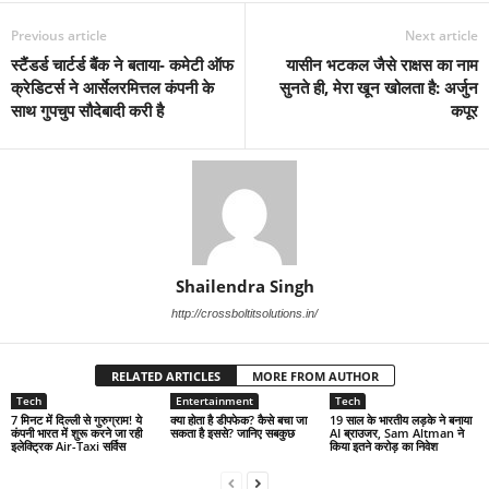
Previous article
Next article
स्टैंडर्ड चार्टर्ड बैंक ने बताया- कमेटी ऑफ
यासीन भटकल जैसे राक्षस का नाम
क्रेडिटर्स ने आर्सेलरमित्तल कंपनी के
सुनते ही, मेरा खून खोलता है: अर्जुन
साथ गुपचुप सौदेबादी करी है
कपूर
Shailendra Singh
http://crossboltitsolutions.in/
RELATED ARTICLES
MORE FROM AUTHOR
Tech
Entertainment
Tech
7 मिनट में दिल्ली से गुरुग्राम! ये
क्या होता है डीपफेक? कैसे बचा जा
19 साल के भारतीय लड़के ने बनाया
कंपनी भारत में शुरू करने जा रही
सकता है इससे? जानिए सबकुछ
AI ब्राउजर, Sam Altman ने
इलेक्ट्रिक Air-Taxi सर्विस
किया इतने करोड़ का निवेश