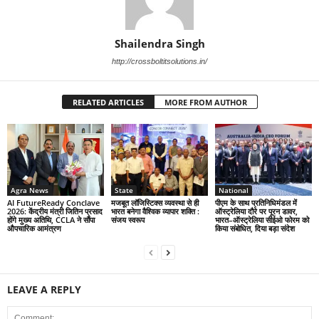
Shailendra Singh
http://crossboltitsolutions.in/
RELATED ARTICLES
MORE FROM AUTHOR
Agra News
State
National
AI FutureReady Conclave
मजबूत लॉजिस्टिक्स व्यवस्था से ही
पीएम के साथ प्रतिनिधिमंडल में
2026: केंद्रीय मंत्री जितिन प्रसाद
भारत बनेगा वैश्विक व्यापार शक्ति :
ऑस्ट्रेलिया दौरे पर पूरन डावर,
होंगे मुख्य अतिथि, CCLA ने सौंपा
संजय स्वरूप
भारत–ऑस्ट्रेलिया सीईओ फोरम को
औपचारिक आमंत्रण
किया संबोधित, दिया बड़ा संदेश
LEAVE A REPLY