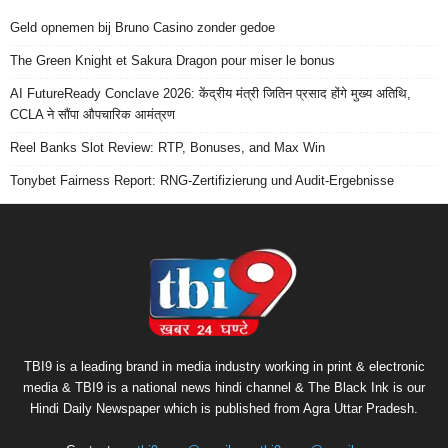
Geld opnemen bij Bruno Casino zonder gedoe
The Green Knight et Sakura Dragon pour miser le bonus
AI FutureReady Conclave 2026: केंद्रीय मंत्री जितिन प्रसाद होंगे मुख्य अतिथि,
CCLA ने सौंपा औपचारिक आमंत्रण
Reel Banks Slot Review: RTP, Bonuses, and Max Win
Tonybet Fairness Report: RNG-Zertifizierung und Audit-Ergebnisse
TBI9 is a leading brand in media industry working in print & electronic
media & TBI9 is a national news hindi channel & The Black Ink is our
Hindi Daily Newspaper which is published from Agra Uttar Pradesh.