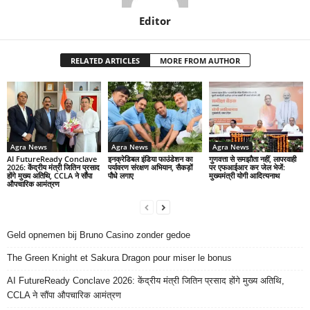
Editor
RELATED ARTICLES
MORE FROM AUTHOR
Agra News
Agra News
Agra News
AI FutureReady Conclave
इनक्रेडिबल इंडिया फाउंडेशन का
गुणवत्ता से समझौता नहीं, लापरवाही
2026: केंद्रीय मंत्री जितिन प्रसाद
पर्यावरण संरक्षण अभियान, सैकड़ों
पर एफआईआर कर जेल भेजें:
होंगे मुख्य अतिथि, CCLA ने सौंपा
पौधे लगाए
मुख्यमंत्री योगी आदित्यनाथ
औपचारिक आमंत्रण
Geld opnemen bij Bruno Casino zonder gedoe
The Green Knight et Sakura Dragon pour miser le bonus
AI FutureReady Conclave 2026: केंद्रीय मंत्री जितिन प्रसाद होंगे मुख्य अतिथि,
CCLA ने सौंपा औपचारिक आमंत्रण