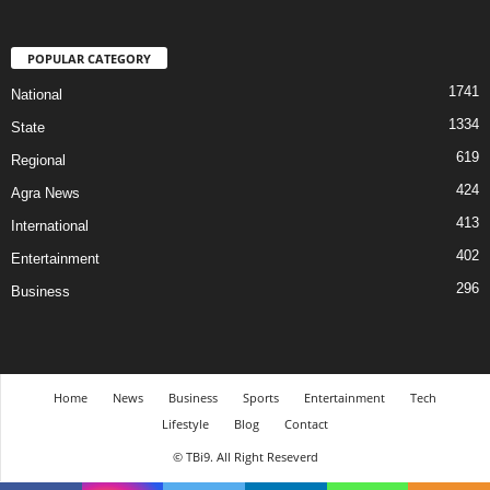
POPULAR CATEGORY
1741
National
1334
State
619
Regional
424
Agra News
413
International
402
Entertainment
296
Business
Home
News
Business
Sports
Entertainment
Tech
Lifestyle
Blog
Contact
© TBi9. All Right Reseverd