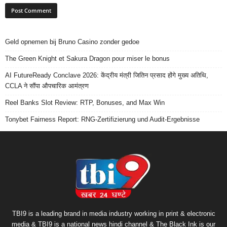
Geld opnemen bij Bruno Casino zonder gedoe
The Green Knight et Sakura Dragon pour miser le bonus
AI FutureReady Conclave 2026: केंद्रीय मंत्री जितिन प्रसाद होंगे मुख्य अतिथि,
CCLA ने सौंपा औपचारिक आमंत्रण
Reel Banks Slot Review: RTP, Bonuses, and Max Win
Tonybet Fairness Report: RNG-Zertifizierung und Audit-Ergebnisse
TBI9 is a leading brand in media industry working in print & electronic
media & TBI9 is a national news hindi channel & The Black Ink is our