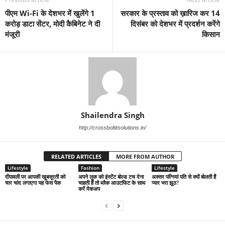
पीएम Wi-Fi के देशभर में खुलेंगे 1
सरकार के प्रस्ताव को ख़ारिज कर 14
करोड़ डाटा सेंटर, मोदी कैबिनेट ने दी
दिसंबर को देशभर में प्रदर्शन करेंगे
मंजूरी
किसान
Shailendra Singh
http://crossboltitsolutions.in/
RELATED ARTICLES
MORE FROM AUTHOR
Lifestyle
Fashion
Lifestyle
दीपावली पर आपकी खूबसूरती को
अपने लुक को इंस्टेंट बोल्ड टच देना
अक्सर पत्नियां पति से क्यों बोलती हैं
चार चांद लगाएगा यह फेस पैक
चाहती हैं तो ब्लैक आउटफिट के साथ
प्यार भरा झूठ?
करें मेकअप