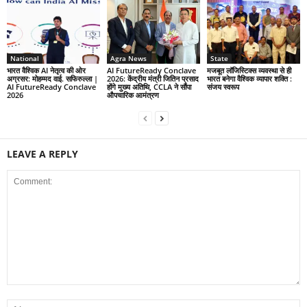
National
Agra News
State
भारत वैश्विक AI नेतृत्व की ओर
AI FutureReady Conclave
मजबूत लॉजिस्टिक्स व्यवस्था से ही
अग्रसर: मोहम्मद वाई. सफिरुल्ला |
2026: केंद्रीय मंत्री जितिन प्रसाद
भारत बनेगा वैश्विक व्यापार शक्ति :
AI FutureReady Conclave
होंगे मुख्य अतिथि, CCLA ने सौंपा
संजय स्वरूप
2026
औपचारिक आमंत्रण
LEAVE A REPLY