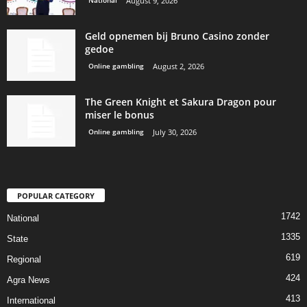
August 9, 2026
Geld opnemen bij Bruno Casino zonder
gedoe
Online gambling
August 2, 2026
The Green Knight et Sakura Dragon pour
miser le bonus
Online gambling
July 30, 2026
POPULAR CATEGORY
1742
National
1335
State
619
Regional
424
Agra News
413
International