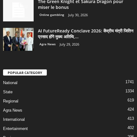
The Green Knight et Sakura Dragon pour
miser le bonus
Online gambling
July 30, 2026
AI FutureReady Conclave 2026: केंद्रीय मंत्री जितिन
प्रसाद होंगे मुख्य अतिथि,...
Agra News
July 29, 2026
POPULAR CATEGORY
1741
National
1334
State
619
Regional
424
Agra News
413
International
402
Entertainment
296