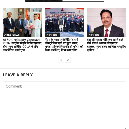
Agra News
National
National
AI FutureReady Conclave
पीएम के साथ प्रतिनिधिमंडल में
देश की व्यापार नीति तय करने वाले
2026: केंद्रीय मंत्री जितिन प्रसाद
ऑस्ट्रेलिया दौरे पर पूरन डावर,
शीर्ष मंच में आगरा की दमदार
होंगे मुख्य अतिथि, CCLA ने सौंपा
भारत–ऑस्ट्रेलिया सीईओ फोरम को
दस्तक, पूरन डावर को मिला राष्ट्रीय
औपचारिक आमंत्रण
किया संबोधित, दिया बड़ा संदेश
दायित्व
LEAVE A REPLY