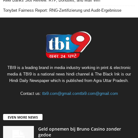
Reel Banks Slot Review: RTP, Bonuses, and Max Win
Tonybet Fairness Report: RNG-Zertifizierung und Audit-Ergebnisse
TBI9 is a leading brand in media industry working in print & electronic
media & TBI9 is a national news hindi channel & The Black Ink is our
Hindi Daily Newspaper which is published from Agra Uttar Pradesh.
Contact us:
tbi9.com@gmail.comtbi9.com@gmail.com
EVEN MORE NEWS
Geld opnemen bij Bruno Casino zonder
gedoe