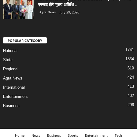
प्रसाद होंगे मुख्य अतिथि,...
Agra News
July 29, 2026
POPULAR CATEGORY
1741
National
1334
State
619
Regional
424
Agra News
413
International
402
Entertainment
296
Business
Home
News
Business
Sports
Entertainment
Tech