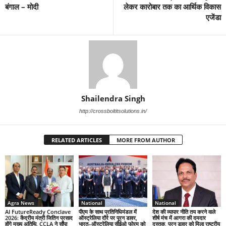
बंगाल – मोदी
लेकर कारोबार तक का आर्थिक विकास
एजेंडा
Shailendra Singh
http://crossboltitsolutions.in/
RELATED ARTICLES
MORE FROM AUTHOR
Agra News
National
National
AI FutureReady Conclave
पीएम के साथ प्रतिनिधिमंडल में
देश की व्यापार नीति तय करने वाले
2026: केंद्रीय मंत्री जितिन प्रसाद
ऑस्ट्रेलिया दौरे पर पूरन डावर,
शीर्ष मंच में आगरा की दमदार
होंगे मुख्य अतिथि, CCLA ने सौंपा
भारत–ऑस्ट्रेलिया सीईओ फोरम को
दस्तक, पूरन डावर को मिला राष्ट्रीय