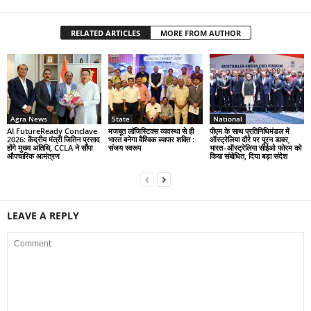
RELATED ARTICLES
MORE FROM AUTHOR
Agra News
State
National
AI FutureReady Conclave
मजबूत लॉजिस्टिक्स व्यवस्था से ही
पीएम के साथ प्रतिनिधिमंडल में
2026: केंद्रीय मंत्री जितिन प्रसाद
भारत बनेगा वैश्विक व्यापार शक्ति :
ऑस्ट्रेलिया दौरे पर पूरन डावर,
होंगे मुख्य अतिथि, CCLA ने सौंपा
संजय स्वरूप
भारत–ऑस्ट्रेलिया सीईओ फोरम को
औपचारिक आमंत्रण
किया संबोधित, दिया बड़ा संदेश
LEAVE A REPLY