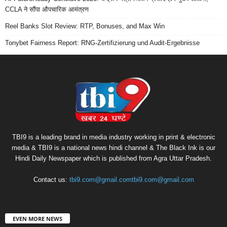
CCLA ने सौंपा औपचारिक आमंत्रण
Reel Banks Slot Review: RTP, Bonuses, and Max Win
Tonybet Fairness Report: RNG-Zertifizierung und Audit-Ergebnisse
TBI9 is a leading brand in media industry working in print & electronic
media & TBI9 is a national news hindi channel & The Black Ink is our
Hindi Daily Newspaper which is published from Agra Uttar Pradesh.
Contact us:
tbi9.com@gmail.comtbi9.com@gmail.com
EVEN MORE NEWS