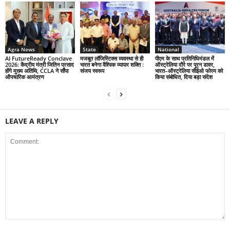
Agra News
State
National
AI FutureReady Conclave
मजबूत लॉजिस्टिक्स व्यवस्था से ही
पीएम के साथ प्रतिनिधिमंडल में
2026: केंद्रीय मंत्री जितिन प्रसाद
भारत बनेगा वैश्विक व्यापार शक्ति :
ऑस्ट्रेलिया दौरे पर पूरन डावर,
होंगे मुख्य अतिथि, CCLA ने सौंपा
संजय स्वरूप
भारत–ऑस्ट्रेलिया सीईओ फोरम को
औपचारिक आमंत्रण
किया संबोधित, दिया बड़ा संदेश
LEAVE A REPLY