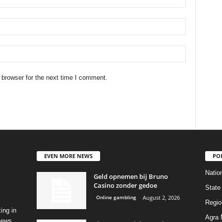
 browser for the next time I comment.
EVEN MORE NEWS
PO
Natio
Geld opnemen bij Bruno
Casino zonder gedoe
State
Online gambling
August 2, 2026
Regio
ing in
Agra
 news