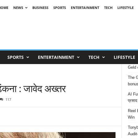
HOME
NEWS
BUSINESS
SPORTS
ENTERTAINMENT
TECH
LIFESTYLE
SPORTS
ENTERTAINMENT
TECH
LIFESTYLE
Geld 
The G
 ढंकना : जावेद अख्तर
bonu
AI Fut
117
प्रसाद
Reel 
Win
Tonyb
Audit