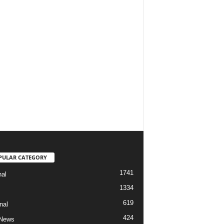
PULAR CATEGORY
1741
nal
1334
619
nal
424
 News