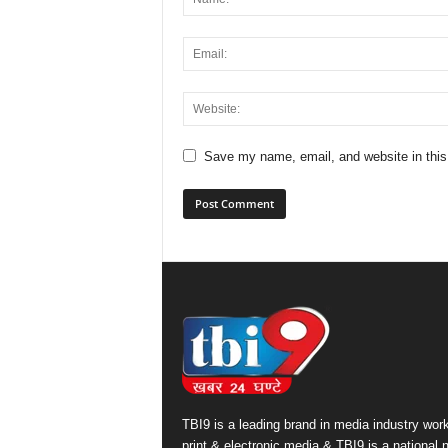
Save my name, email, and website in this
TBI9 is a leading brand in media industry work
print & electronic media & TBI9 is a national