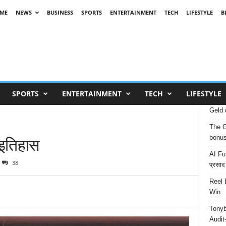
ME
NEWS
BUSINESS
SPORTS
ENTERTAINMENT
TECH
LIFESTYLE
B
SPORTS
ENTERTAINMENT
TECH
LIFESTYLE
Geld 
The G
इतिहास
bonu
AI Fut
38
प्रसाद
Reel 
Win
Tonyb
Audit