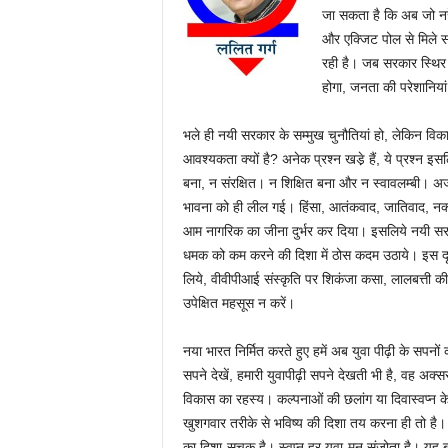
जा सकता है कि अब जो नरेन
और एक्जिट पोल से मिले सं
रही है। जब सरकार स्थिर 
होगा, जनता की परेशानियां
भले ही नयी सरकार के सम्मुख चुनौतियां हो, लेकिन विक
आवश्यकता क्यों है? अनेक प्रश्न खडे़ हैं, ये प्रश्न इ
बना, न संरक्षित। न शिक्षित बना और न स्वावलम्बी। अर्ज
भावना को ही लील गई। हिंसा, आतंकवाद, जातिवाद, नक्सलव
आम नागरिक का जीना दुर्भर कर दिया। इसलिये नयी सरका
धमक को कम करने की दिशा में ठोस कदम उठाये। इस दृष्ट
लिये, वीवीपीआई संस्कृति पर शिकंजा कसा, लालबत्ती क
उपेक्षित महसूस न करें।
नया भारत निर्मित करते हुए हमें अब युवा पीढ़ी के सपनों को
सपने देखें, हमारी युवापीढ़ी सपने देखती भी है, वह अक्
विकास का रहस्य। कल्पनाओं की छलांग या दिवास्वप्न के
खुशगवार तरीके से भविष्य की दिशा तय करना ही तो है।
का दिशा-सूचक है। स्वप्न हर युवा-मन संजोता है। यह बह