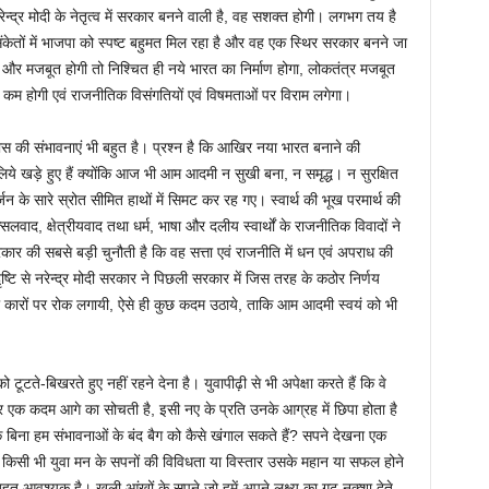
्द्र मोदी के नेतृत्व में सरकार बनने वाली है, वह सशक्त होगी। लगभग तय है
केतों में भाजपा को स्पष्ट बहुमत मिल रहा है और वह एक स्थिर सरकार बनने जा
और मजबूत होगी तो निश्चित ही नये भारत का निर्माण होगा, लोकतंत्र मजबूत
 कम होगी एवं राजनीतिक विसंगतियों एवं विषमताओं पर विराम लगेगा।
ास की संभावनाएं भी बहुत है। प्रश्न है कि आखिर नया भारत बनाने की
सलिये खड़े हुए हैं क्योंकि आज भी आम आदमी न सुखी बना, न समृद्ध। न सुरक्षित
न के सारे स्रोत सीमित हाथों में सिमट कर रह गए। स्वार्थ की भूख परमार्थ की
ाद, क्षेत्रीयवाद तथा धर्म, भाषा और दलीय स्वार्थों के राजनीतिक विवादों ने
र की सबसे बड़ी चुनौती है कि वह सत्ता एवं राजनीति में धन एवं अपराध की
ि से नरेन्द्र मोदी सरकार ने पिछली सरकार में जिस तरह के कठोर निर्णय
ी कारों पर रोक लगायी, ऐसे ही कुछ कदम उठाये, ताकि आम आदमी स्वयं को भी
 टूटते-बिखरते हुए नहीं रहने देना है। युवापीढ़ी से भी अपेक्षा करते हैं कि वे
सर एक कदम आगे का सोचती है, इसी नए के प्रति उनके आग्रह में छिपा होता है
 बिना हम संभावनाओं के बंद बैग को कैसे खंगाल सकते हैं? सपने देखना एक
 किसी भी युवा मन के सपनों की विविधता या विस्तार उसके महान या सफल होने
ुत आवश्यक है। खुली आंखों के सपने जो हमें अपने लक्ष्य का गूढ़ नक्शा देते