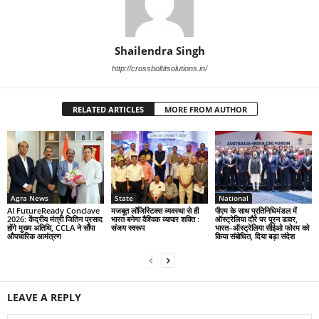
Shailendra Singh
http://crossboltitsolutions.in/
RELATED ARTICLES
MORE FROM AUTHOR
Agra News
State
National
AI FutureReady Conclave
मजबूत लॉजिस्टिक्स व्यवस्था से ही
पीएम के साथ प्रतिनिधिमंडल में
2026: केंद्रीय मंत्री जितिन प्रसाद
भारत बनेगा वैश्विक व्यापार शक्ति :
ऑस्ट्रेलिया दौरे पर पूरन डावर,
होंगे मुख्य अतिथि, CCLA ने सौंपा
संजय स्वरूप
भारत–ऑस्ट्रेलिया सीईओ फोरम को
औपचारिक आमंत्रण
किया संबोधित, दिया बड़ा संदेश
LEAVE A REPLY