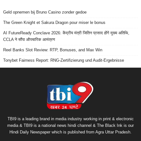
Geld opnemen bij Bruno Casino zonder gedoe
The Green Knight et Sakura Dragon pour miser le bonus
AI FutureReady Conclave 2026: केंद्रीय मंत्री जितिन प्रसाद होंगे मुख्य अतिथि,
CCLA ने सौंपा औपचारिक आमंत्रण
Reel Banks Slot Review: RTP, Bonuses, and Max Win
Tonybet Fairness Report: RNG-Zertifizierung und Audit-Ergebnisse
TBI9 is a leading brand in media industry working in print & electronic
media & TBI9 is a national news hindi channel & The Black Ink is our
Hindi Daily Newspaper which is published from Agra Uttar Pradesh.