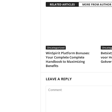
RELATED ARTICLES
MORE FROM AUTHOR
Uncategorized
Uncateg
WinSpirit Platform Bonuses:
Betsixt
Your Complete Complete
voor H
Handbook to Maximizing
Gokve
Benefits
LEAVE A REPLY