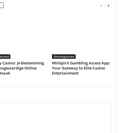
orized
Uncategorized
y Casino: Je Bestemming
WinSpirit Gambling Access App:
oogwaardige Online
Your Gateway to Elite Casino
rmaak
Entertainment