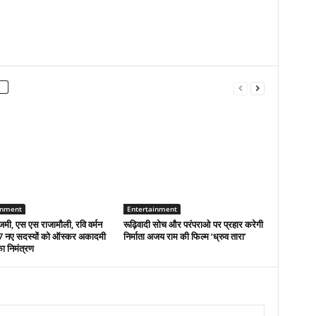
inment
Entertainment
मी, एस एस राजामौली, रवि वर्मन
रूढ़िवादी सोच और परंपराओ पर प्रहार करेगी
 नए सदस्यों को ऑस्कर अकादमी
निर्माता अजय राम की फिल्म ‘ध्रुव तारा’
का निमंत्रण