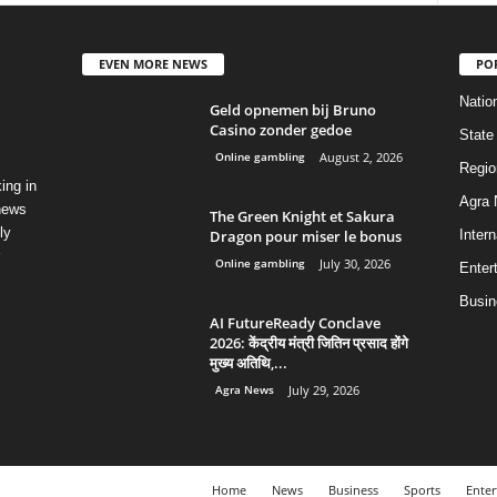
EVEN MORE NEWS
PO
Natio
Geld opnemen bij Bruno
Casino zonder gedoe
State
Online gambling
August 2, 2026
Regio
ing in
Agra
 news
The Green Knight et Sakura
ly
Dragon pour miser le bonus
Intern
Online gambling
July 30, 2026
Enter
Busin
AI FutureReady Conclave
2026: केंद्रीय मंत्री जितिन प्रसाद होंगे
मुख्य अतिथि,...
Agra News
July 29, 2026
Home
News
Business
Sports
Enter