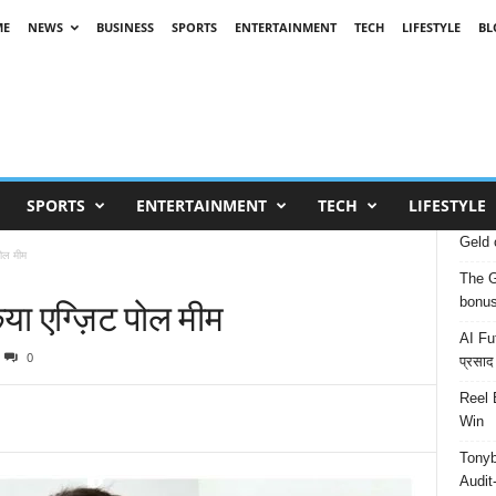
ME
NEWS
BUSINESS
SPORTS
ENTERTAINMENT
TECH
LIFESTYLE
BL
SPORTS
ENTERTAINMENT
TECH
LIFESTYLE
Geld 
पोल मीम
The G
या एग्ज़िट पोल मीम
bonu
AI Fut
0
प्रसाद
Reel 
Win
Tonyb
Audit