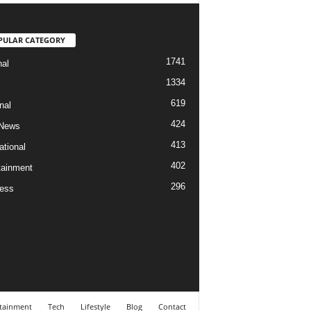
PULAR CATEGORY
1741
nal
1334
619
nal
424
 News
413
ational
402
tainment
296
ess
tainment
Tech
Lifestyle
Blog
Contact