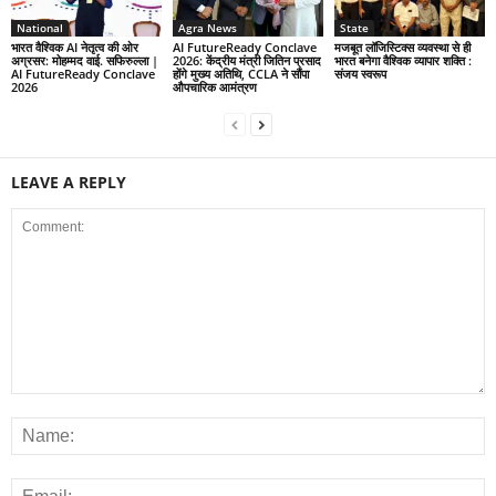
National
Agra News
State
भारत वैश्विक AI नेतृत्व की ओर
AI FutureReady Conclave
मजबूत लॉजिस्टिक्स व्यवस्था से ही
अग्रसर: मोहम्मद वाई. सफिरुल्ला |
2026: केंद्रीय मंत्री जितिन प्रसाद
भारत बनेगा वैश्विक व्यापार शक्ति :
AI FutureReady Conclave
होंगे मुख्य अतिथि, CCLA ने सौंपा
संजय स्वरूप
2026
औपचारिक आमंत्रण
LEAVE A REPLY