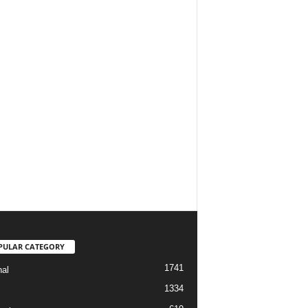
PULAR CATEGORY
1741
nal
1334