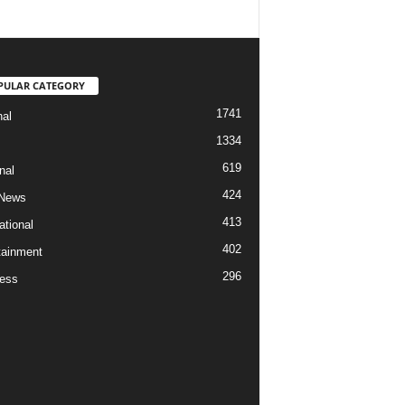
PULAR CATEGORY
1741
nal
1334
619
nal
424
 News
413
ational
402
tainment
296
ess