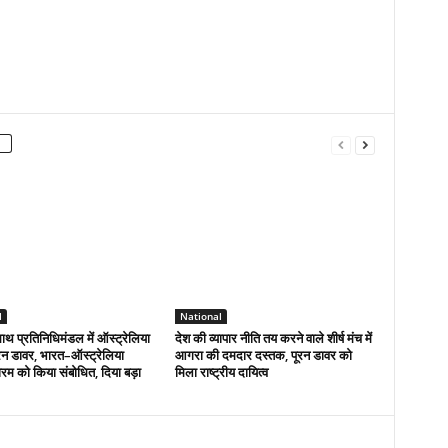
l
National
ाथ प्रतिनिधिमंडल में ऑस्ट्रेलिया
देश की व्यापार नीति तय करने वाले शीर्ष मंच में
ूरन डावर, भारत–ऑस्ट्रेलिया
आगरा की दमदार दस्तक, पूरन डावर को
म को किया संबोधित, दिया बड़ा
मिला राष्ट्रीय दायित्व