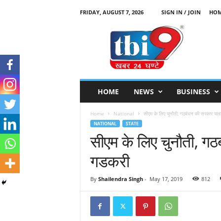
FRIDAY, AUGUST 7, 2026
SIGN IN / JOIN
HO
T
B
I
9
HOME
NEWS
BUSINESS
Home
National
सीएम के लिए चुनौती, गठबंधन की सरकार चल
NATIONAL
STATE
सीएम के लिए चुनौती, ग
गडकरी
By
Shailendra Singh
-
May 17, 2019
812