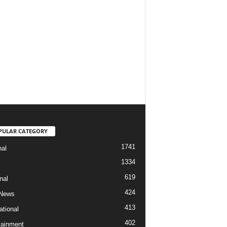
PULAR CATEGORY
1741
nal
1334
619
nal
424
 News
413
ational
402
tainment