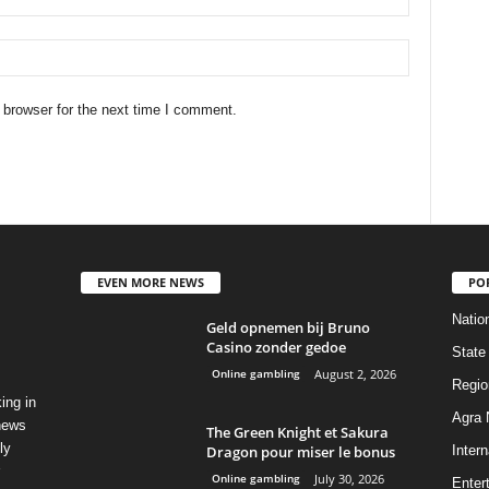
 browser for the next time I comment.
EVEN MORE NEWS
PO
Natio
Geld opnemen bij Bruno
Casino zonder gedoe
State
Online gambling
August 2, 2026
Regio
ing in
Agra
 news
The Green Knight et Sakura
ly
Dragon pour miser le bonus
Intern
Online gambling
July 30, 2026
Enter