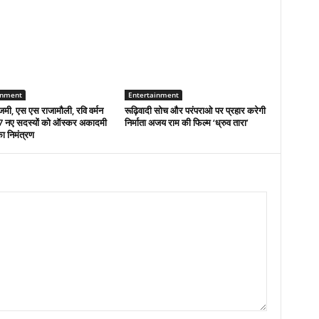
inment
Entertainment
मी, एस एस राजामौली, रवि वर्मन
रूढ़िवादी सोच और परंपराओ पर प्रहार करेगी
 नए सदस्यों को ऑस्कर अकादमी
निर्माता अजय राम की फिल्म ‘ध्रुव तारा’
का निमंत्रण