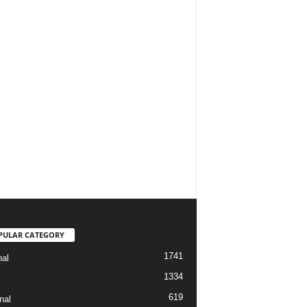
PULAR CATEGORY
1741
nal
1334
619
nal