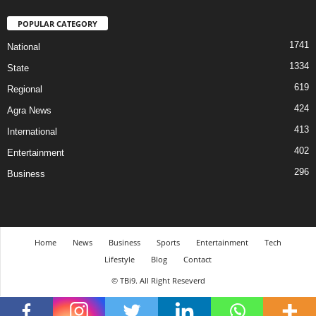
POPULAR CATEGORY
1741
National
1334
State
619
Regional
424
Agra News
413
International
402
Entertainment
296
Business
Home
News
Business
Sports
Entertainment
Tech
Lifestyle
Blog
Contact
© TBi9. All Right Reseverd