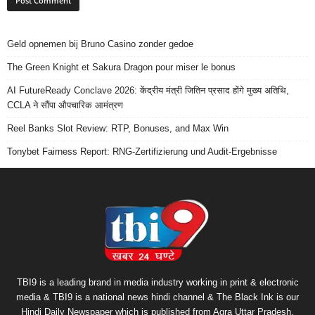
Geld opnemen bij Bruno Casino zonder gedoe
The Green Knight et Sakura Dragon pour miser le bonus
AI FutureReady Conclave 2026: केंद्रीय मंत्री जितिन प्रसाद होंगे मुख्य अतिथि,
CCLA ने सौंपा औपचारिक आमंत्रण
Reel Banks Slot Review: RTP, Bonuses, and Max Win
Tonybet Fairness Report: RNG-Zertifizierung und Audit-Ergebnisse
TBI9 is a leading brand in media industry working in print & electronic
media & TBI9 is a national news hindi channel & The Black Ink is our
Hindi Daily Newspaper which is published from Agra Uttar Pradesh.